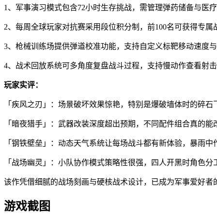
1、军事演习模式包含72小时生存挑战，需管理弹药储备与医
2、每周全球玩家对抗赛采用段位积分制，前100名可获得专属
3、枪械训练场提供弹道校准功能，支持自定义标靶移动速度
4、战术回放系统可多角度复盘战斗过程，支持慢动作查看射
玩家实评：
「疾风之刃」：场景破坏效果惊艳，特别是爆破墙体时的碎石
「暗夜猎手」：武器改装深度超出预期，不同配件组合真的能
「钢铁壁垒」：动态天气系统让每场战斗都有新体验，暴雨中
「战场幽灵」：小队协作模式策略性很强，四人开黑时角色分
该作凭借细腻的战场刻画与硬核战术设计，已成为军事爱好者
游戏截图