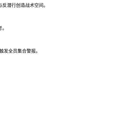
与反潜行创造战术空间。
考。
将触发全员集合警报。