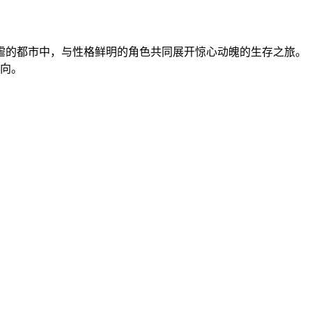
虐的都市中，与性格鲜明的角色共同展开惊心动魄的生存之旅。
走向。