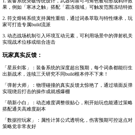
1. 装备系统突破传统设计，武器词条可与角色被动形成羁绊效
果，例如「寒冰之触」搭配「霜冻领域」可触发范围冻结特效
2. 符文熔铸系统支持属性重组，通过词条萃取与特性继承，玩
家可打造专属build流派
3. 动态战场机制引入环境互动元素，可利用场景中的弹射机关
实现战术位移或组合连击
玩家真实反馈：
「星辰剑客」：装备系统的深度超出预期，每个词条都能衍生
出新战术，连续三天研究不同build根本停不下来！
「弹射大师」：物理碰撞的真实反馈太惊艳了，通过墙面反弹
实现绕后打击的操作成就感爆棚
「萌新小白」：动态难度调整很贴心，刚开始玩也能通过策略
搭配通关高难度副本
「数据控玩家」：属性计算公式透明化，伤害预期可控这点对
策略党非常友好