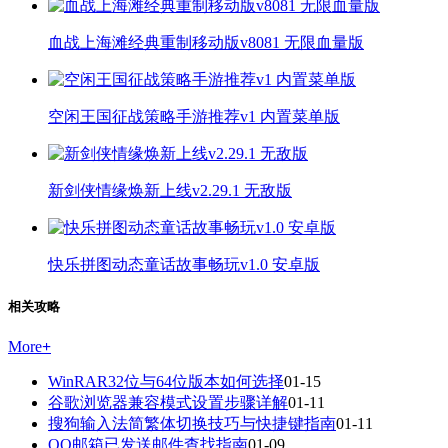
血战上海滩经典重制移动版v8081 无限血量版
空闲王国征战策略手游推荐v1 内置菜单版
新剑侠情缘焕新上线v2.29.1 无敌版
快乐拼图动态童话故事畅玩v1.0 安卓版
相关攻略
More
+
WinRAR32位与64位版本如何选择
01-15
谷歌浏览器兼容模式设置步骤详解
01-11
搜狗输入法简繁体切换技巧与快捷键指南
01-11
QQ邮箱已发送邮件查找指南
01-09