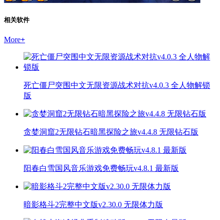
相关软件
More
+
死亡僵尸突围中文无限资源战术对抗v4.0.3 全人物解锁
版
贪婪洞窟2无限钻石暗黑探险之旅v4.4.8 无限钻石版
阳春白雪国风音乐游戏免费畅玩v4.8.1 最新版
暗影格斗2完整中文版v2.30.0 无限体力版