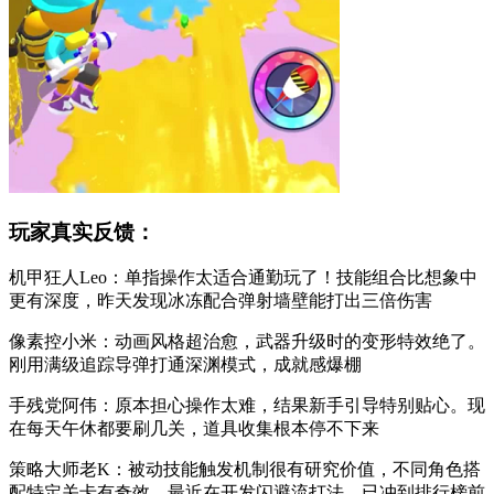
玩家真实反馈：
机甲狂人Leo：单指操作太适合通勤玩了！技能组合比想象中
更有深度，昨天发现冰冻配合弹射墙壁能打出三倍伤害
像素控小米：动画风格超治愈，武器升级时的变形特效绝了。
刚用满级追踪导弹打通深渊模式，成就感爆棚
手残党阿伟：原本担心操作太难，结果新手引导特别贴心。现
在每天午休都要刷几关，道具收集根本停不下来
策略大师老K：被动技能触发机制很有研究价值，不同角色搭
配特定关卡有奇效。最近在开发闪避流打法，已冲到排行榜前