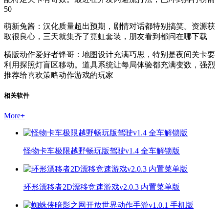
50
萌新兔酱：汉化质量超出预期，剧情对话都特别搞笑。资源获
取很良心，三天就集齐了霓虹套装，朋友看到都问在哪下载
横版动作爱好者锋哥：地图设计充满巧思，特别是夜间关卡要
利用探照灯盲区移动。道具系统让每局体验都充满变数，强烈
推荐给喜欢策略动作游戏的玩家
相关软件
More
+
怪物卡车极限越野畅玩版驾驶v1.4 全车解锁版
环形漂移者2D漂移竞速游戏v2.0.3 内置菜单版