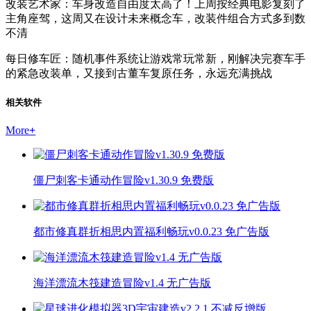
改装艺术家：车身改造自由度太高了！上周按经典电影复刻了
主角座驾，这周又在设计未来概念车，改装件组合方式多到数
不清
每日修车匠：随机事件系统让游戏常玩常新，刚解决完赛车手
的紧急改装单，又接到古董车复原任务，永远充满挑战
相关软件
More
+
僵尸刺客卡通动作冒险v1.30.9 免费版
都市修真群折相思内置福利畅玩v0.0.23 免广告版
海洋漂流木筏建造冒险v1.4 无广告版