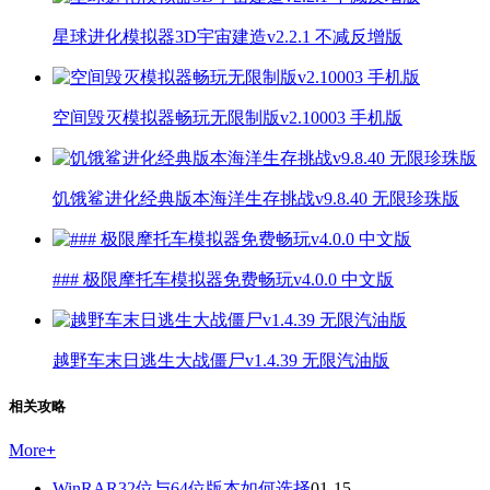
星球进化模拟器3D宇宙建造v2.2.1 不减反增版
空间毁灭模拟器畅玩无限制版v2.10003 手机版
饥饿鲨进化经典版本海洋生存挑战v9.8.40 无限珍珠版
### 极限摩托车模拟器免费畅玩v4.0.0 中文版
越野车末日逃生大战僵尸v1.4.39 无限汽油版
相关攻略
More
+
WinRAR32位与64位版本如何选择
01-15