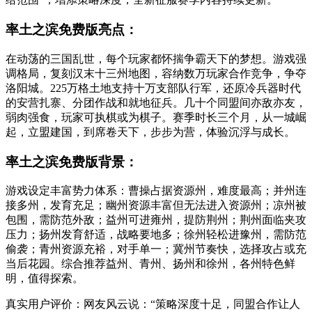
率土之滨免费版亮点：
在动荡的三国乱世，每个玩家都怀揣争霸天下的梦想。游戏强
调格局，复刻汉末十三州地图，容纳数万玩家合作竞争，争夺
洛阳城。225万格土地支持十万支部队行军，还原冷兵器时代
的安营扎寨、分团作战和就地征兵。几十个同盟间亦敌亦友，
弱肉强食，玩家可执棋或为棋子。赛季时长三个月，从一城崛
起，立盟建国，到席卷天下，步步为营，体验沉浮与成长。
率土之滨免费版背景：
游戏设定丰富势力体系：曹操占据资源州，难度最高；并州连
接多州，发育充足；幽州资源丰富但无法进入资源州；凉州被
包围，需防范外敌；益州可进雍州，提防荆州；荆州面临夹攻
压力；扬州发育舒适，战略要地多；徐州轻松进豫州，需防范
偷袭；青州资源充裕，对手单一；冀州节奏快，选择攻占或充
当后花园。综合推荐益州、青州、扬州和徐州，各州特色鲜
明，值得探索。
真实用户评价：网友风云说：“策略深度十足，同盟合作让人