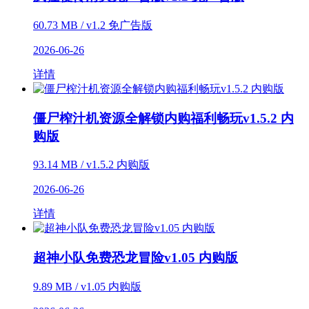
60.73 MB / v1.2 免广告版
2026-06-26
详情
僵尸榨汁机资源全解锁内购福利畅玩v1.5.2 内
购版
93.14 MB / v1.5.2 内购版
2026-06-26
详情
超神小队免费恐龙冒险v1.05 内购版
9.89 MB / v1.05 内购版