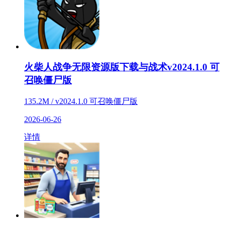
火柴人战争无限资源版下载与战术v2024.1.0 可
召唤僵尸版
135.2M / v2024.1.0 可召唤僵尸版
2026-06-26
详情