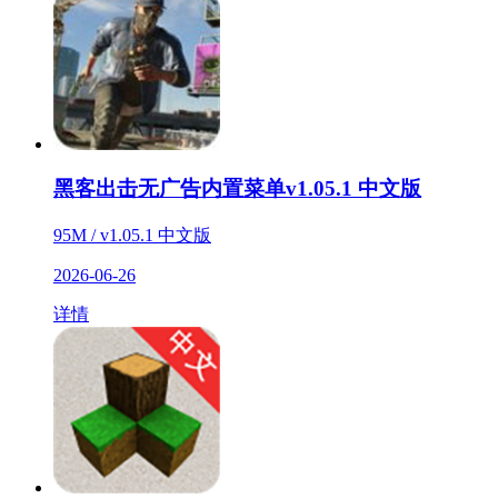
黑客出击无广告内置菜单v1.05.1 中文版
95M / v1.05.1 中文版
2026-06-26
详情