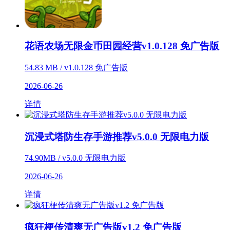
花语农场无限金币田园经营v1.0.128 免广告版
54.83 MB / v1.0.128 免广告版
2026-06-26
详情
沉浸式塔防生存手游推荐v5.0.0 无限电力版
74.90MB / v5.0.0 无限电力版
2026-06-26
详情
疯狂梗传清爽无广告版v1.2 免广告版