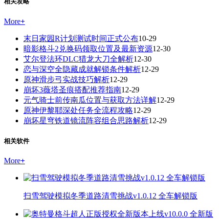
相关攻略
More
+
末日家园R计划测试时间正式公布
10-29
暗影格斗2兑换码领取位置及最新资源
12-30
艾尔登法环DLC猎龙大刀全解析
12-30
恋与深空全隐藏成就解锁条件解析
12-29
原神滑步弓实战技巧解析
12-29
崩坏3薇塔圣痕搭配推荐指南
12-29
元气骑士前传南瓜位置与获取方法详解
12-29
原神伊黎耶深处任务全流程攻略
12-29
崩坏星穹铁道镜流阵容组合思路解析
12-29
相关软件
More
+
扫雪驾驶模拟冬季道路清雪挑战v1.0.12 全车解锁版