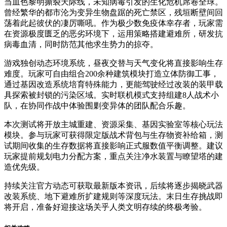
当血色黎明撕裂天际线，未知病毒引发的生化危机席卷全球。
曾经繁华的都市沦为变异生物盘踞的死亡禁区，残垣断壁间回
荡着此起彼伏的凄厉嘶吼。作为极少数免疫体幸存者，玩家需
在资源极度匮乏的恶劣环境下，运用策略搭建避难所，研发抗
病毒血清，同时防范其他求生势力的掠夺。
游戏独创动态环境系统，昼夜交替与天气变化将直接影响生存
难度。玩家可自由组合200余种建筑模块打造立体防御工事，
通过基因改造系统培育特殊能力，更能驾驶经过改装的装甲载
具探索被封锁的污染区域。实时联机模式支持组建8人战术小
队，在协同作战中体验围剿变异体的团队配合乐趣。
本次测试将开放主城重建、资源采集、基因实验室等核心玩法
模块。参与玩家可获得限定版战术背包与生存物资补给箱，测
试期间收集的生存数据将直接影响正式服数值平衡调整。建议
玩家提前规划电力分配方案，重点关注净水装置与瞭望塔的建
造优先级。
持续关注官方动态可获取最新版本资讯，后续将逐步揭晓武器
改装系统、地下避难所扩建规则等深度玩法。末日生存挑战即
将开启，准备好迎接这场关乎人类文明存续的终极考验。