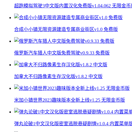
超跑模拟驾驶3中文版内置汉化免费版v1.04.062 无限金币
合成小小镇无限资源建造专属商业街区v1.0 免费版
俄罗斯汽车猎人中文版免费驾驶v0.9.33 免费版
加拿大不归路像素生存汉化版v1.8.2 中文版
米加小镇世界2023趣味版本全新上线v1.25 无限金币版
弹丸论破1中文汉化版密室逃脱悬疑剧情v1.0.4 内置菜单