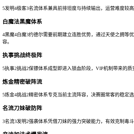
5发明4极客3名流体系兼具前排坦度与持续输出，运营难度较
白魔法黑魔体系
4黑魔4白魔3约德尔需要前期建立连胜优势，通过天使之拥等
容。
执事挑战终极阵
5执事2挑战2保镖体系成型即进入锁血阶段，VIP机制带来的
炼金精密破阵流
5炼金4挑战2精密体系专克当前主流阵容，决赛圈常客的稳定
名流刀妹破防阵
3名流3发明2强袭体系凭借刀妹的强力突破能力，有效克制毒