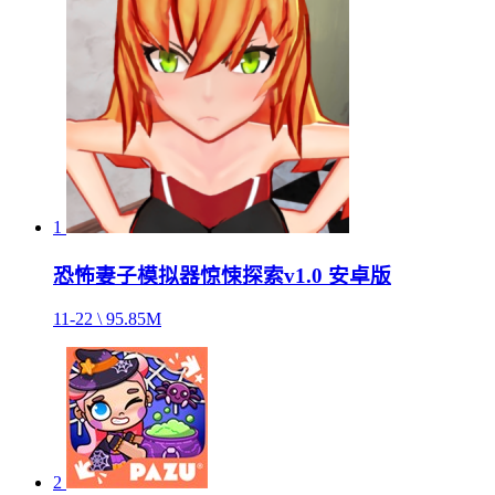
1
恐怖妻子模拟器惊悚探索v1.0 安卓版
11-22 \ 95.85M
2