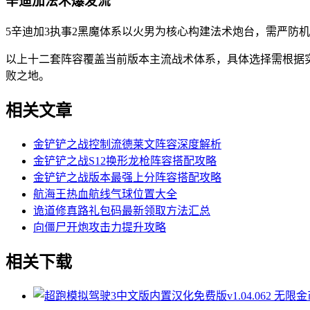
辛迪加法术爆发流
5辛迪加3执事2黑魔体系以火男为核心构建法术炮台，需严防
以上十二套阵容覆盖当前版本主流战术体系，具体选择需根据
败之地。
相关文章
金铲铲之战控制流德莱文阵容深度解析
金铲铲之战S12换形龙枪阵容搭配攻略
金铲铲之战版本最强上分阵容搭配攻略
航海王热血航线气球位置大全
诡道修真路礼包码最新领取方法汇总
向僵尸开炮攻击力提升攻略
相关下载