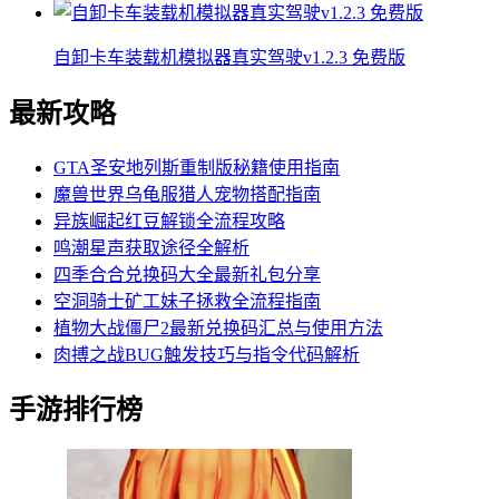
自卸卡车装载机模拟器真实驾驶v1.2.3 免费版
最新攻略
GTA圣安地列斯重制版秘籍使用指南
魔兽世界乌龟服猎人宠物搭配指南
异族崛起红豆解锁全流程攻略
鸣潮星声获取途径全解析
四季合合兑换码大全最新礼包分享
空洞骑士矿工妹子拯救全流程指南
植物大战僵尸2最新兑换码汇总与使用方法
肉搏之战BUG触发技巧与指令代码解析
手游排行榜