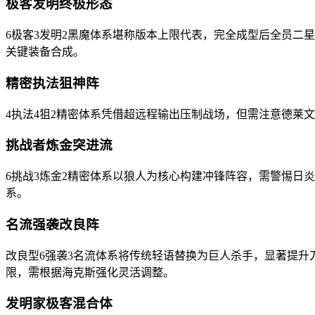
极客发明终极形态
6极客3发明2黑魔体系堪称版本上限代表，完全成型后全员二
关键装备合成。
精密执法狙神阵
4执法4狙2精密体系凭借超远程输出压制战场，但需注意德莱
挑战者炼金突进流
6挑战3炼金2精密体系以狼人为核心构建冲锋阵容，需警惕日
系。
名流强袭改良阵
改良型6强袭3名流体系将传统轻语替换为巨人杀手，显著提
限，需根据海克斯强化灵活调整。
发明家极客混合体