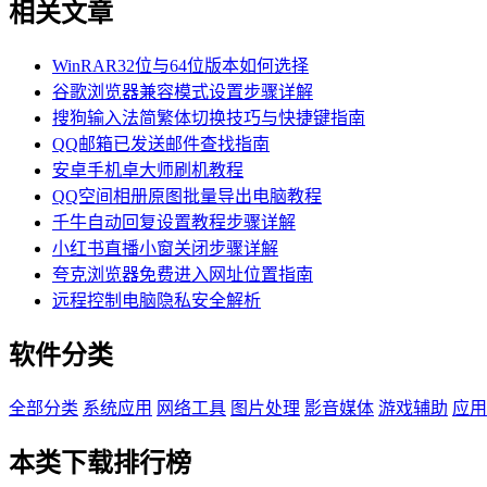
相关文章
WinRAR32位与64位版本如何选择
谷歌浏览器兼容模式设置步骤详解
搜狗输入法简繁体切换技巧与快捷键指南
QQ邮箱已发送邮件查找指南
安卓手机卓大师刷机教程
QQ空间相册原图批量导出电脑教程
千牛自动回复设置教程步骤详解
小红书直播小窗关闭步骤详解
夸克浏览器免费进入网址位置指南
远程控制电脑隐私安全解析
软件分类
全部分类
系统应用
网络工具
图片处理
影音媒体
游戏辅助
应用
本类下载排行榜