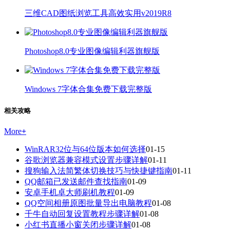
三维CAD图纸浏览工具高效实用v2019R8
Photoshop8.0专业图像编辑利器旗舰版
Windows 7字体合集免费下载完整版
相关攻略
More
+
WinRAR32位与64位版本如何选择
01-15
谷歌浏览器兼容模式设置步骤详解
01-11
搜狗输入法简繁体切换技巧与快捷键指南
01-11
QQ邮箱已发送邮件查找指南
01-09
安卓手机卓大师刷机教程
01-09
QQ空间相册原图批量导出电脑教程
01-08
千牛自动回复设置教程步骤详解
01-08
小红书直播小窗关闭步骤详解
01-08