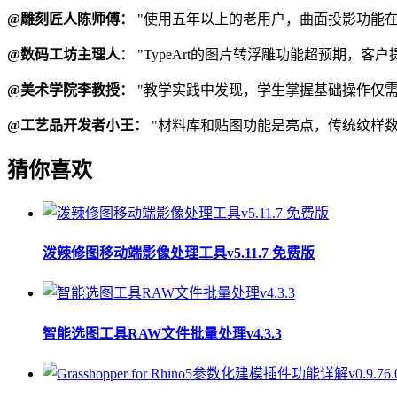
@雕刻匠人陈师傅：
"使用五年以上的老用户，曲面投影功能
@数码工坊主理人：
"TypeArt的图片转浮雕功能超预期，客户
@美术学院李教授：
"教学实践中发现，学生掌握基础操作仅需
@工艺品开发者小王：
"材料库和贴图功能是亮点，传统纹样
猜你喜欢
泼辣修图移动端影像处理工具v5.11.7 免费版
智能选图工具RAW文件批量处理v4.3.3