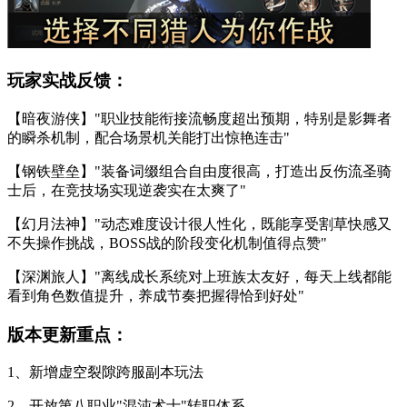
玩家实战反馈：
【暗夜游侠】"职业技能衔接流畅度超出预期，特别是影舞者
的瞬杀机制，配合场景机关能打出惊艳连击"
【钢铁壁垒】"装备词缀组合自由度很高，打造出反伤流圣骑
士后，在竞技场实现逆袭实在太爽了"
【幻月法神】"动态难度设计很人性化，既能享受割草快感又
不失操作挑战，BOSS战的阶段变化机制值得点赞"
【深渊旅人】"离线成长系统对上班族太友好，每天上线都能
看到角色数值提升，养成节奏把握得恰到好处"
版本更新重点：
1、新增虚空裂隙跨服副本玩法
2、开放第八职业"混沌术士"转职体系