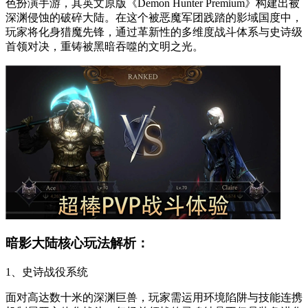
色扮演手游，其英文原版《Demon Hunter Premium》构建出被
深渊侵蚀的破碎大陆。在这个被恶魔军团践踏的影域国度中，
玩家将化身猎魔先锋，通过革新性的多维度战斗体系与史诗级
首领对决，重铸被黑暗吞噬的文明之光。
暗影大陆核心玩法解析：
1、史诗战役系统
面对高达数十米的深渊巨兽，玩家需运用环境陷阱与技能连携