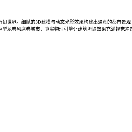
奇幻世界。细腻的3D建模与动态光影效果构建出逼真的都市景
巨型龙卷风席卷城市，真实物理引擎让建筑坍塌效果充满视觉冲