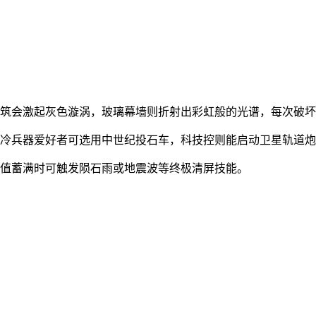
建筑会激起灰色漩涡，玻璃幕墙则折射出彩虹般的光谱，每次破
，冷兵器爱好者可选用中世纪投石车，科技控则能启动卫星轨道
坏值蓄满时可触发陨石雨或地震波等终极清屏技能。