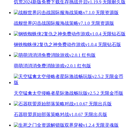
饥荒2024新版免费下载生存挑战开启v1.19.9 无限耐久版
战舰世界闪击战国际服海战策略v7.1.0 无限资源版
钢铁蜘蛛侠2复仇之神免费动作游戏v1.0.4 无限钻石版
萌萌消消消免费消除游戏v2.0.1 红包版
天空猛禽太空侵略者星际激战畅玩版v2.5.2 无限金币版
石器联盟原始部落策略对战v1.0.67 无限出兵版