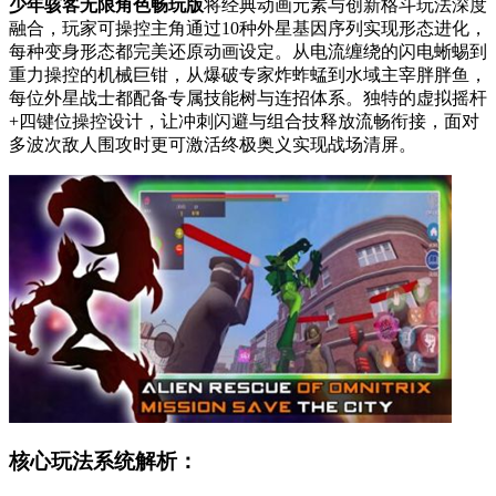
少年骇客无限角色畅玩版
将经典动画元素与创新格斗玩法深度
融合，玩家可操控主角通过10种外星基因序列实现形态进化，
每种变身形态都完美还原动画设定。从电流缠绕的闪电蜥蜴到
重力操控的机械巨钳，从爆破专家炸蚱蜢到水域主宰胖胖鱼，
每位外星战士都配备专属技能树与连招体系。独特的虚拟摇杆
+四键位操控设计，让冲刺闪避与组合技释放流畅衔接，面对
多波次敌人围攻时更可激活终极奥义实现战场清屏。
核心玩法系统解析：