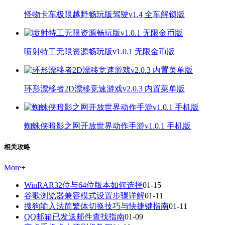
怪物卡车极限越野畅玩版驾驶v1.4 全车解锁版
喷射特工无限资源畅玩版v1.0.1 无限金币版
环形漂移者2D漂移竞速游戏v2.0.3 内置菜单版
蜘蛛侠暗影之网开放世界动作手游v1.0.1 手机版
相关攻略
More
+
WinRAR32位与64位版本如何选择
01-15
谷歌浏览器兼容模式设置步骤详解
01-11
搜狗输入法简繁体切换技巧与快捷键指南
01-11
QQ邮箱已发送邮件查找指南
01-09