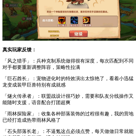
真实玩家反馈：
「风之猎手」：兵种克制系统做得很有深度，每次匹配到不同
对手都要重新调整阵容，策略性拉满
「巨石酋长」：宠物进化时的特效演出太惊艳了，看着小迅猛
龙变成装甲巨兽特别有成就感
「燧火传承者」：联盟战设计很巧妙，需要和队友分线操作又
能随时支援，语音配合打团超爽
「雨林探险家」：收集各种部落装饰的过程很有趣，我的营地
已经打造成热带雨林风格了
「石头部落长老」：不逼氪这点必须点赞，每天做做日常就能