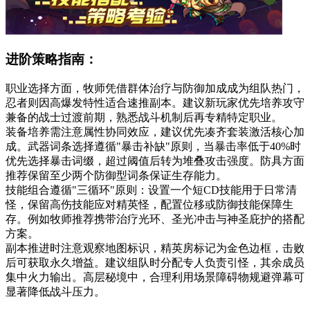
进阶策略指南：
职业选择方面，牧师凭借群体治疗与防御加成成为组队热门，
忍者则因高爆发特性适合速推副本。建议新玩家优先培养攻守
兼备的战士过渡前期，熟悉战斗机制后再专精特定职业。
装备培养需注意属性协同效应，建议优先凑齐套装激活核心加
成。武器词条选择遵循"暴击补缺"原则，当暴击率低于40%时
优先选择暴击词缀，超过阈值后转为堆叠攻击强度。防具方面
推荐保留至少两个防御型词条保证生存能力。
技能组合遵循"三循环"原则：设置一个短CD技能用于日常清
怪，保留高伤技能应对精英怪，配置位移或防御技能保障生
存。例如牧师推荐携带治疗光环、圣光冲击与神圣庇护的搭配
方案。
副本推进时注意观察地图标识，精英房标记为金色边框，击败
后可获取永久增益。建议组队时分配专人负责引怪，其余成员
集中火力输出。高层秘境中，合理利用场景障碍物规避弹幕可
显著降低战斗压力。