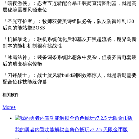
「暗夜游侠」：忍者五连斩配合暴击装简直清图利器，就是高
层秘境需要风骚走位
「圣光守护者」：牧师双赞美诗组队必备，队友防御堆到130
后真的能站撸BOSS
「机械暴龙」：联机系统优化后和基友开黑超流畅，魔界岛新
副本的随机机制很有挑战性
「冰霜法神」：装备词条系统比想象中复杂，但凑齐雷电套装
后的质变确实惊艳
「刀锋战士」：战士旋风斩build刷图效率惊人，就是后期需要
配合位移技能躲弹幕
相关软件
More
+
我的勇者内置功能解锁全角色畅玩v7.2.5 无限金币版