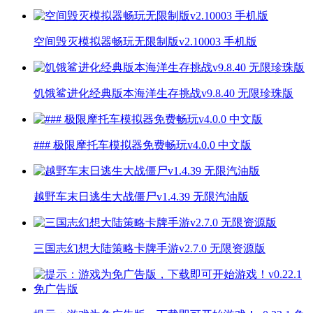
空间毁灭模拟器畅玩无限制版v2.10003 手机版
饥饿鲨进化经典版本海洋生存挑战v9.8.40 无限珍珠版
### 极限摩托车模拟器免费畅玩v4.0.0 中文版
越野车末日逃生大战僵尸v1.4.39 无限汽油版
三国志幻想大陆策略卡牌手游v2.7.0 无限资源版