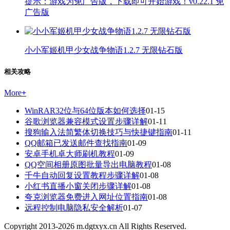
提示：游戏为免广告版，下载即可开始游戏！v0.22.1 免
广告版
小小军姬机甲少女战争物语1.2.7 无限钻石版
相关攻略
More
+
WinRAR32位与64位版本如何选择
01-15
谷歌浏览器兼容模式设置步骤详解
01-11
搜狗输入法简繁体切换技巧与快捷键指南
01-11
QQ邮箱已发送邮件查找指南
01-09
安卓手机卓大师刷机教程
01-09
QQ空间相册原图批量导出电脑教程
01-08
千牛自动回复设置教程步骤详解
01-08
小红书直播小窗关闭步骤详解
01-08
夸克浏览器免费进入网址位置指南
01-08
远程控制电脑隐私安全解析
01-07
Copyright 2013-
2026
m.dgtxyx.cn All Rights Reserved.