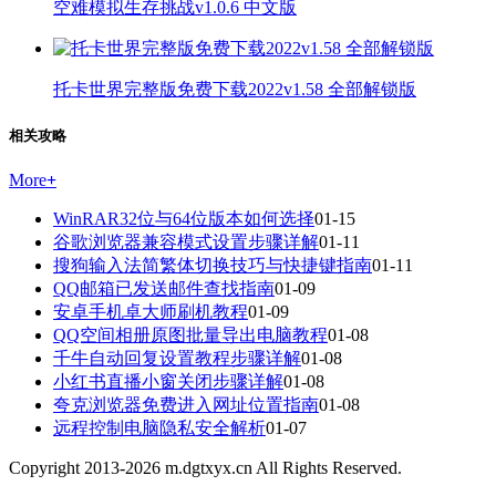
空难模拟生存挑战v1.0.6 中文版
托卡世界完整版免费下载2022v1.58 全部解锁版
相关攻略
More
+
WinRAR32位与64位版本如何选择
01-15
谷歌浏览器兼容模式设置步骤详解
01-11
搜狗输入法简繁体切换技巧与快捷键指南
01-11
QQ邮箱已发送邮件查找指南
01-09
安卓手机卓大师刷机教程
01-09
QQ空间相册原图批量导出电脑教程
01-08
千牛自动回复设置教程步骤详解
01-08
小红书直播小窗关闭步骤详解
01-08
夸克浏览器免费进入网址位置指南
01-08
远程控制电脑隐私安全解析
01-07
Copyright 2013-
2026
m.dgtxyx.cn All Rights Reserved.