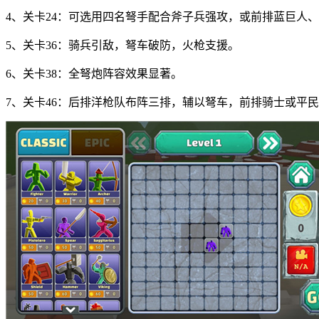
4、关卡24：可选用四名弩手配合斧子兵强攻，或前排蓝巨人
5、关卡36：骑兵引敌，弩车破防，火枪支援。
6、关卡38：全弩炮阵容效果显著。
7、关卡46：后排洋枪队布阵三排，辅以弩车，前排骑士或平