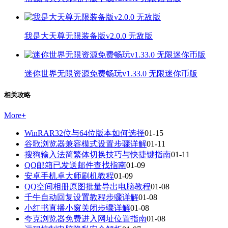
我是大天尊无限装备版v2.0.0 无敌版
迷你世界无限资源免费畅玩v1.33.0 无限迷你币版
相关攻略
More
+
WinRAR32位与64位版本如何选择
01-15
谷歌浏览器兼容模式设置步骤详解
01-11
搜狗输入法简繁体切换技巧与快捷键指南
01-11
QQ邮箱已发送邮件查找指南
01-09
安卓手机卓大师刷机教程
01-09
QQ空间相册原图批量导出电脑教程
01-08
千牛自动回复设置教程步骤详解
01-08
小红书直播小窗关闭步骤详解
01-08
夸克浏览器免费进入网址位置指南
01-08