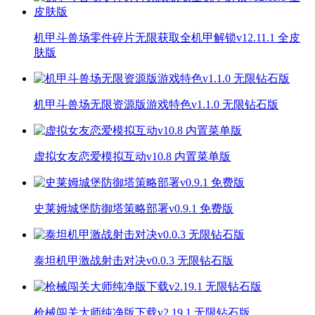
机甲斗兽场零件碎片无限获取全机甲解锁v12.11.1 全皮
肤版
机甲斗兽场无限资源版游戏特色v1.1.0 无限钻石版
虚拟女友恋爱模拟互动v10.8 内置菜单版
史莱姆城堡防御塔策略部署v0.9.1 免费版
泰坦机甲激战射击对决v0.0.3 无限钻石版
枪械闯关大师纯净版下载v2.19.1 无限钻石版