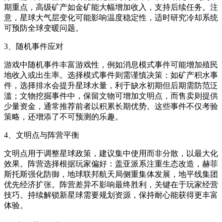
期重点，高级矿产如金矿能大幅增加收入，支持后续任务。注
意，星球大气层变化可能影响温度稳定性，适时研究冷却系统
可预防全球变暖问题。
3、随机事件应对
游戏中随机事件丰富游戏性，例如消息模式事件可能增加殖民
地收入或出生率。选择模式事件则需谨慎决策：如矿产积水事
件，选择排水会提升星球水量，利于缺水初期但后期需防范泛
滥；文物挖掘事件中，保留文物可增加文明点，而售卖则提供
少量资金，通常推荐前者以积累长期优势。这些事件不仅考验
策略，还增添了不可预测的乐趣。
4、文明点与阵营平衡
文明点用于调整星球政策，建议集中使用而非分散，以最大化
效果。阵营选择根据玩家偏好：盖亚派系注重生态改造，赫菲
斯托斯强化防御，地球联邦航天局侧重集体发展，地平线集团
优先经济扩张。阵营差异不影响最终胜利，关键在于玩家经营
技巧。持续解锁新星球需要规划资源，保持耐心能获得更丰富
体验。