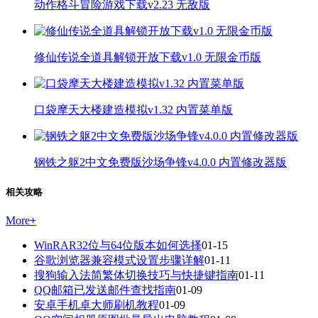
动作格斗冒险游戏下载v2.23 无敌版
修仙传说全道具解锁开放下载v1.0 无限金币版
口袋摩天大楼建造模拟v1.32 内置菜单版
钢铁之躯2中文免费版沙场争锋v4.0.0 内置修改器版
相关攻略
More
+
WinRAR32位与64位版本如何选择
01-15
谷歌浏览器兼容模式设置步骤详解
01-11
搜狗输入法简繁体切换技巧与快捷键指南
01-11
QQ邮箱已发送邮件查找指南
01-09
安卓手机卓大师刷机教程
01-09