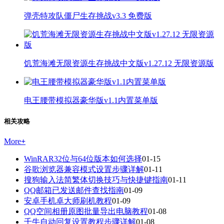
弹壳特攻队僵尸生存挑战v3.3 免费版
饥荒海滩无限资源生存挑战中文版v1.27.12 无限资源版
电王腰带模拟器豪华版v1.1内置菜单版
相关攻略
More
+
WinRAR32位与64位版本如何选择
01-15
谷歌浏览器兼容模式设置步骤详解
01-11
搜狗输入法简繁体切换技巧与快捷键指南
01-11
QQ邮箱已发送邮件查找指南
01-09
安卓手机卓大师刷机教程
01-09
QQ空间相册原图批量导出电脑教程
01-08
千牛自动回复设置教程步骤详解
01-08