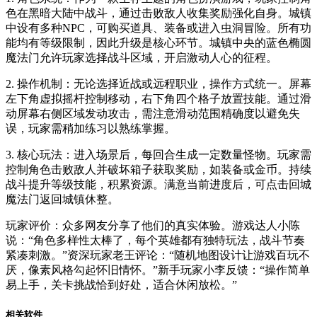
色在黑暗大陆中战斗，通过击败敌人收集奖励强化自身。城镇
中设有多种NPC，可购买道具、装备或进入虫洞冒险。所有功
能均有等级限制，因此升级是核心环节。城镇中央的蓝色椭圆
魔法门允许玩家选择战斗区域，开启激动人心的征程。
2. 操作机制：无论选择近战或远程职业，操作方式统一。屏幕
左下角虚拟摇杆控制移动，右下角四个格子放置技能。通过滑
动屏幕右侧区域发动攻击，需注意滑动范围精确度以避免失
误，玩家需稍加练习以熟练掌握。
3. 核心玩法：进入场景后，每回合生成一定数量怪物。玩家需
控制角色击败敌人并破坏箱子获取奖励，如装备或金币。持续
战斗提升等级技能，积累资源。满意当前进度后，可点击回城
魔法门返回城镇休整。
玩家评价：众多网友分享了他们的真实体验。游戏达人小陈
说：“角色多样性太棒了，每个英雄都有独特玩法，战斗节奏
紧凑刺激。”资深玩家老王评论：“随机地图设计让游戏百玩不
厌，像素风格勾起怀旧情怀。”新手玩家小李反馈：“操作简单
易上手，关卡挑战恰到好处，适合休闲放松。”
相关软件