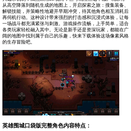
从高空降落到随机生成的地图上，开启探索之旅：搜集装备、
解锁技能，并策略性地避开早期冲突，待其他角色相互消耗后
再伺机行动。这种设计带来强烈的打击感和沉浸式体验，让每
一场战斗都充满紧张与刺激。游戏操作流畅，上手简单，适合
各类玩家轻松融入其中。无论是新手还是资深玩家，都能在广
阔的地图中找到属于自己的乐趣，快来下载体验这场像素风格
的生存冒险吧。
英雄围城口袋版完整角色内容特点：