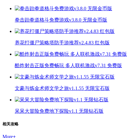
拳击跆拳道格斗免费游戏v3.8.0 无限金币版
养花打僵尸策略塔防手游推荐v2.4.83 红包版
酷炸射击正版免费畅玩 多人联机激战v7.31 免费版
文豪与炼金术师文学之旅v1.1.55 无限宝石版
呆呆大冒险免费地下探险v1.1 无限钻石版
相关攻略
More
+