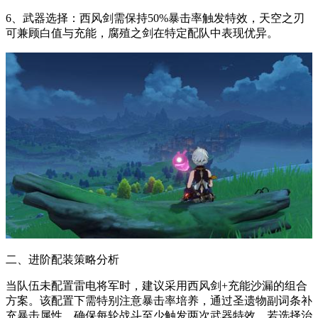
6、武器选择：西风剑需保持50%暴击率触发特效，天空之刃
可兼顾白值与充能，腐殖之剑在特定配队中表现优异。
二、进阶配装策略分析
当队伍未配置雷电将军时，建议采用西风剑+充能沙漏的组合
方案。该配置下需特别注意暴击率培养，通过圣遗物副词条补
充暴击属性，确保每轮战斗至少触发两次武器特效。若选择治