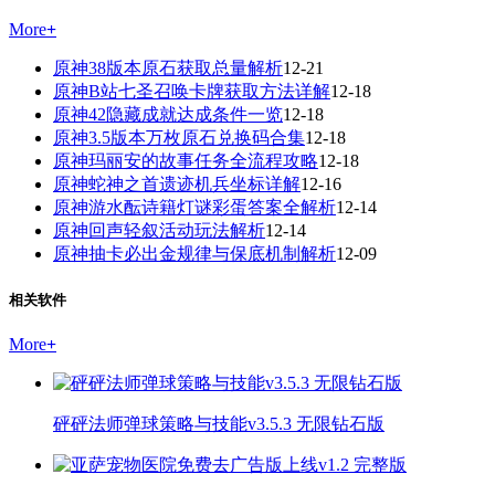
More
+
原神38版本原石获取总量解析
12-21
原神B站七圣召唤卡牌获取方法详解
12-18
原神42隐藏成就达成条件一览
12-18
原神3.5版本万枚原石兑换码合集
12-18
原神玛丽安的故事任务全流程攻略
12-18
原神蛇神之首遗迹机兵坐标详解
12-16
原神游水酝诗籍灯谜彩蛋答案全解析
12-14
原神回声轻叙活动玩法解析
12-14
原神抽卡必出金规律与保底机制解析
12-09
相关软件
More
+
砰砰法师弹球策略与技能v3.5.3 无限钻石版