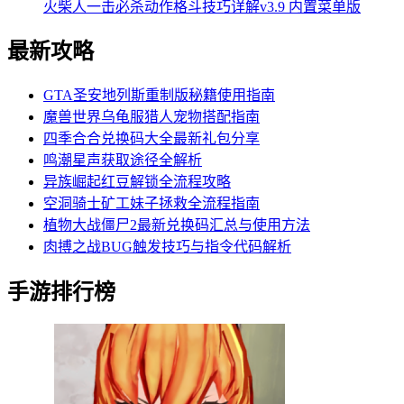
火柴人一击必杀动作格斗技巧详解v3.9 内置菜单版
最新攻略
GTA圣安地列斯重制版秘籍使用指南
魔兽世界乌龟服猎人宠物搭配指南
四季合合兑换码大全最新礼包分享
鸣潮星声获取途径全解析
异族崛起红豆解锁全流程攻略
空洞骑士矿工妹子拯救全流程指南
植物大战僵尸2最新兑换码汇总与使用方法
肉搏之战BUG触发技巧与指令代码解析
手游排行榜