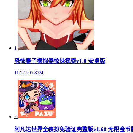
1
恐怖妻子模拟器惊悚探索v1.0 安卓版
11-22 \ 95.85M
2
阿凡达世界全装扮免验证完整版v1.60 无限金币